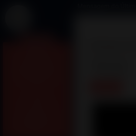
Mensagem do Últim
Minha Conta
Mensagem do Ú
Header Home
Avisos da Semana
Código do Vídeo
Mensagem do Último
Domingo
Cadastrar
GC's
Lakeflix
Álbuns Cultos
Agenda de Cultos
Eventos