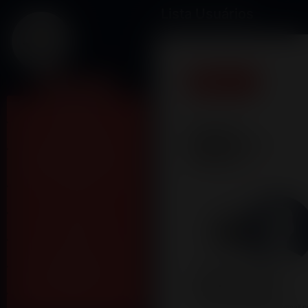
Lista Usuários
Listar
Minha Conta
Header Home
Lista de
Avisos da Semana
Usuários do
Sistema
Mensagem do Último
Domingo
GC's
Lakeflix
Álbuns Cultos
Arthur
Flávio
Agenda de Cultos
Marabin
Gual
Eventos
arthurmarabin@outlook.com
flaviogual@gmail.