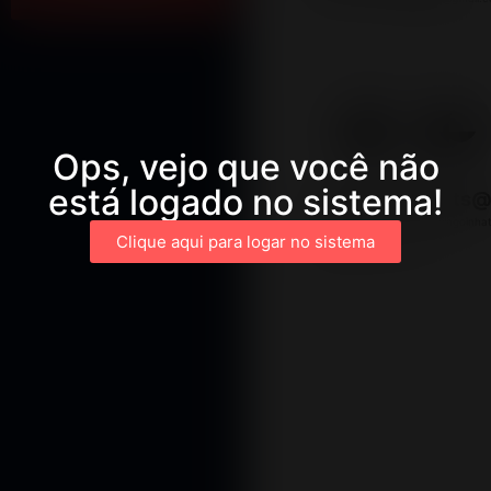
Ops, vejo que você não
está logado no sistema!
Lagoinha
projects@
projects@lagoinha
Tampa
Clique aqui para logar no sistema
lagoinhatampa@gmail.com