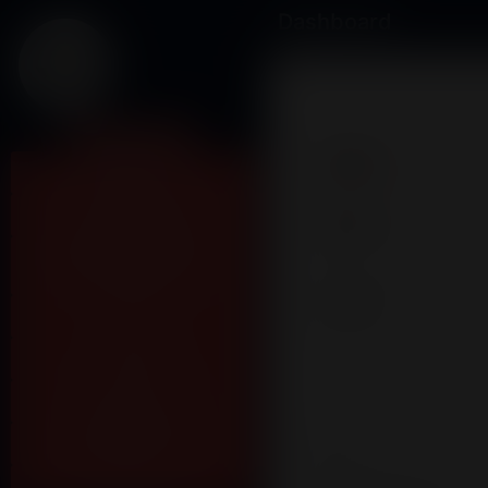
Dashboard
Minha Conta
Perfil
Header Home
Avisos da Semana
Nome
*
Mensagem do Último
Domingo
Avatar
GC's
Lakeflix
Álbuns Cultos
Agenda de Cultos
Eventos
Maximum file size: 2 GB