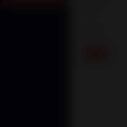
Email
*
Senha
*
Alterar