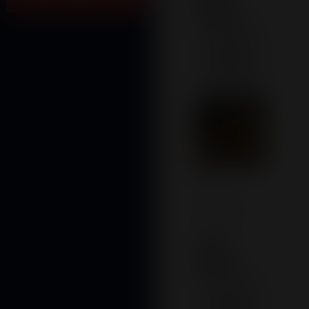
Imagem
Desktop
Maximum file
size: 2 GB
Kids -
Imagem
Mobile