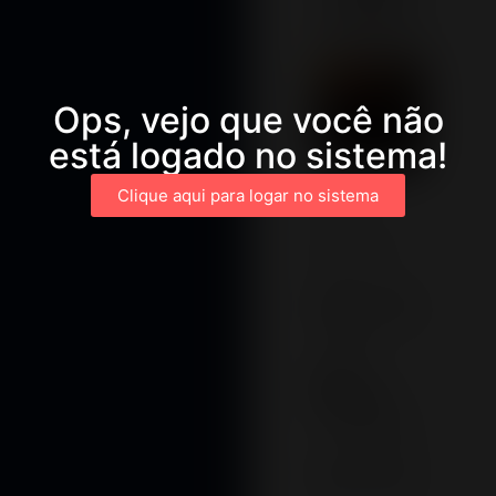
Ops, vejo que você não
está logado no sistema!
Clique aqui para logar no sistema
Maximum file
size: 2 GB
Kids - Título
Kids -
Subtítulo
Kids - Texto