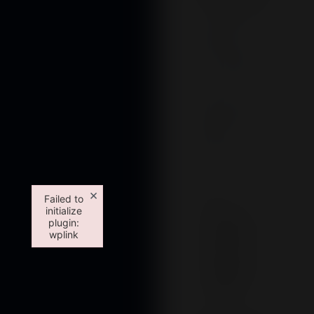
Parágrafo
×
Failed to
initialize
plugin:
wplink
Failed to initialize plugin: wplink