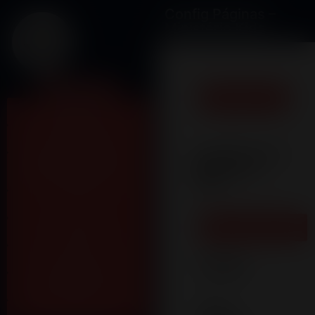
Config Páginas –
Ministério Kids
Minha Conta
Ministérios
Header Home
Avisos da Semana
Configuração
Mensagem do Último
Ministério
Domingo
Kids
GC's
Worship/Music
Lakeflix
Álbuns Cultos
Kids
Agenda de Cultos
Kids -
Eventos